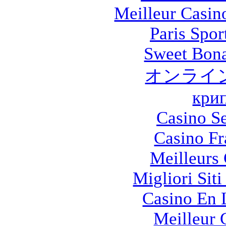
Meilleur Casin
Paris Spor
Sweet Bona
オンライ
кри
Casino S
Casino Fr
Meilleurs
Migliori Si
Casino En 
Meilleur 